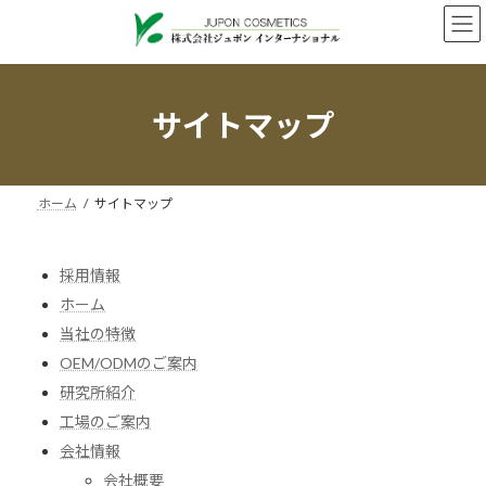
コ
ナ
ン
ビ
テ
ゲ
ン
ー
ツ
シ
サイトマップ
へ
ョ
ス
ン
キ
に
ッ
移
ホーム
サイトマップ
プ
動
採用情報
ホーム
当社の特徴
OEM/ODMのご案内
研究所紹介
工場のご案内
会社情報
会社概要