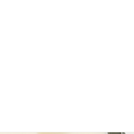
し改革を行うことが会社発展と
地域社会に貢献していく。
❮
❯